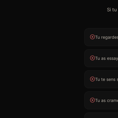
Si tu
$
Tu regardes
Tu as essay
Tu te sens 
Tu as cram