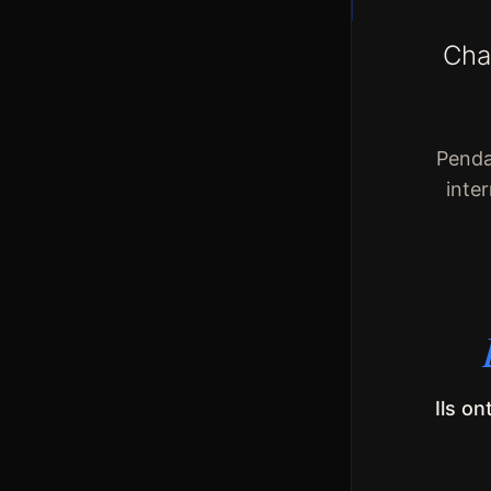
Cha
Penda
inte
Ils o