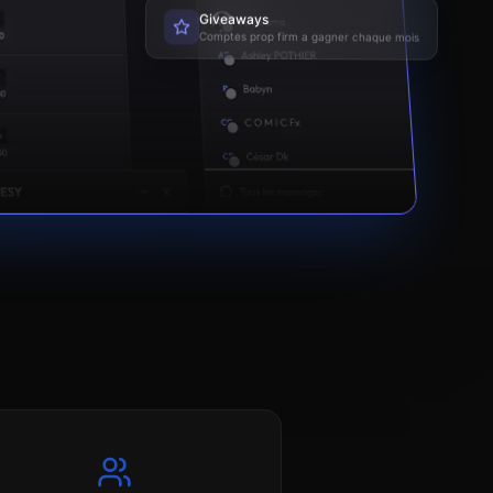
Giveaways
Comptes prop firm a gagner chaque mois