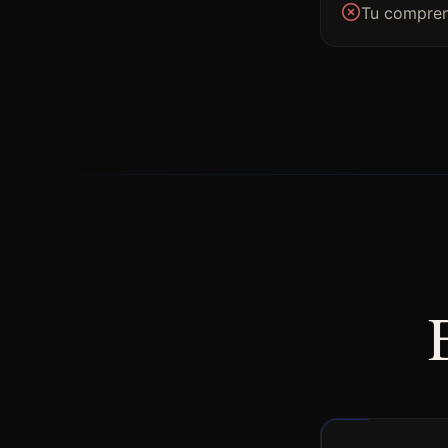
Tu comprend
$