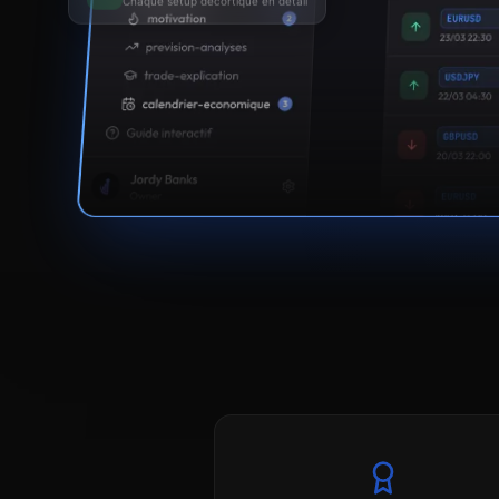
$
$
$
$