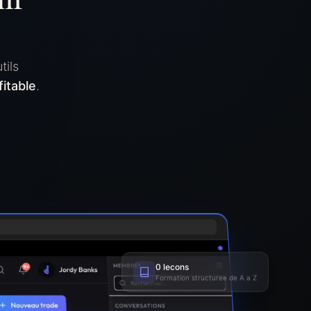
tils
fitable
.
lecons
0
Formation structuree de A a Z