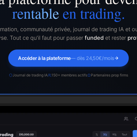
rentable
en trading.
mation, communauté privée, journal de trading IA et ou
yse. Tout ce qu'il faut pour passer
funded
et rester
pro
Accéder à la plateforme
— dès 24,50€/mois
Journal de trading IA
150+ membres actifs
Partenaires prop firms