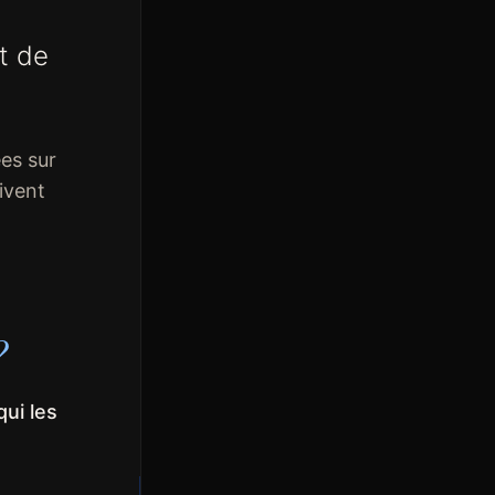
t de
es sur
ivent
?
ui les